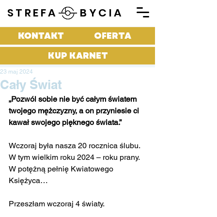
STREFA BYCIA
KONTAKT
OFERTA
KUP KARNET
23 maj 2024
Cały Świat
„Pozwól sobie nie być całym światem 
twojego mężczyzny, a on przyniesie ci 
kawał swojego pięknego świata.”
Wczoraj była nasza 20 rocznica ślubu.
W tym wielkim roku 2024 – roku prany.
W potężną pełnię Kwiatowego 
Księżyca…
Przeszłam wczoraj 4 światy.