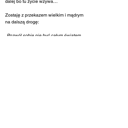
dalej bo tu życie wzywa…
Zostaję z przekazem wielkim i mądrym 
na dalszą drogę:
„Pozwól sobie nie być całym światem 
twojego mężczyzny a on przyniesie ci 
kawał swojego pięknego świata.
Tylko zobacz”
Komentarze
Napisz komentarz...