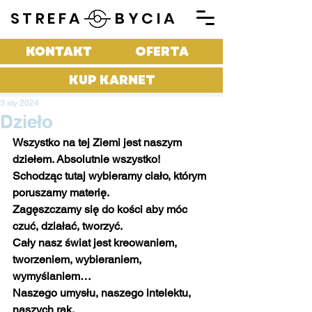
STREFA BYCIA
KONTAKT
OFERTA
KUP KARNET
3 sty 2024
Dzieło
Wszystko na tej Ziemi jest naszym 
dziełem. Absolutnie wszystko!
Schodząc tutaj wybieramy ciało, którym 
poruszamy materię.
Zagęszczamy się do kości aby móc 
czuć, działać, tworzyć.
Cały nasz świat jest kreowaniem, 
tworzeniem, wybieraniem, 
wymyślaniem…
Naszego umysłu, naszego intelektu, 
naszych rąk.