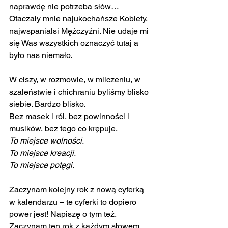
naprawdę nie potrzeba słów…
Otaczały mnie najukochańsze Kobiety, 
najwspanialsi Mężczyźni. Nie udaje mi 
się Was wszystkich oznaczyć tutaj a 
było nas niemało.
W ciszy, w rozmowie, w milczeniu, w 
szaleństwie i chichraniu byliśmy blisko 
siebie. Bardzo blisko.
Bez masek i ról, bez powinności i 
musików, bez tego co krępuje.
To miejsce wolności.
To miejsce kreacji.
To miejsce potęgi.
Zaczynam kolejny rok z nową cyferką 
w kalendarzu – te cyferki to dopiero 
power jest! Napiszę o tym też.
Zaczynam ten rok z każdym słowem 