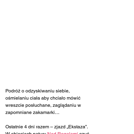
Podróż o odzyskiwaniu siebie, 
ośmielaniu ciała aby chciało mówić 
wreszcie posłuchane, zaglądaniu w 
zapomniane zakamarki…
Ostatnie 4 dni razem – zjazd „Ekstaza”.
W objęciach natury 
Nad Rogalami
 czuć 