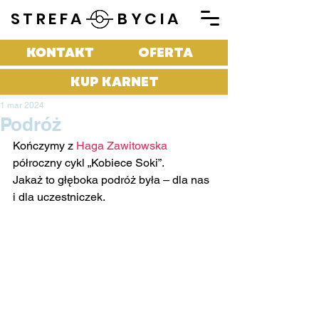
STREFA BYCIA
KONTAKT
OFERTA
KUP KARNET
1 mar 2024
Podróż
Kończymy z 
Haga Zawitowska
półroczny cykl „Kobiece Soki”.
Jakaż to głęboka podróż była – dla nas 
i dla uczestniczek.