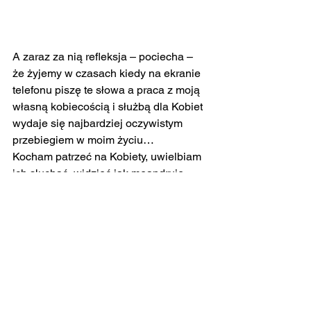
A zaraz za nią refleksja – pociecha – 
że żyjemy w czasach kiedy na ekranie 
telefonu piszę te słowa a praca z moją 
własną kobiecością i służbą dla Kobiet 
wydaje się najbardziej oczywistym 
przebiegiem w moim życiu…
Kocham patrzeć na Kobiety, uwielbiam 
ich słuchać, widzieć jak meandruje 
kobieca natura i jej umysł.