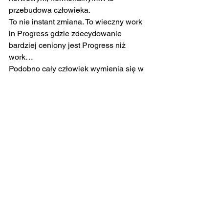
przebudowa człowieka.
To nie instant zmiana. To wieczny work 
in Progress gdzie zdecydowanie 
bardziej ceniony jest Progress niż 
work…
Podobno cały człowiek wymienia się w 
7 lat na poziomie komórek - nowa krew 
nasycona nową częstotliwością, nowe 
kości, skóra, powięzi… nowe zapisy.
Dlatego zatrzymaj się w tym chaosie i 
przypomnij, że masz całe życie na 
odnalezienie ścieżki przeznaczenia i 
cierpliwie oglądaj wszystkie Twoje 
kawałki.
Mówi się, że perła leży na dnie.
Tam właśnie jest…
Pod warstwami tego, co zostało w Tobie 