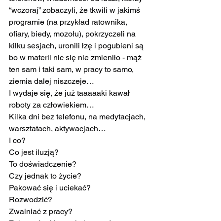
“wczoraj” zobaczyli, że tkwili w jakimś 
programie (na przykład ratownika, 
ofiary, biedy, mozołu), pokrzyczeli na 
kilku sesjach, uronili łzę i pogubieni są 
bo w materii nic się nie zmieniło - mąż 
ten sam i taki sam, w pracy to samo, 
ziemia dalej niszczeje…
I wydaje się, że już taaaaaki kawał 
roboty za człowiekiem…
Kilka dni bez telefonu, na medytacjach, 
warsztatach, aktywacjach…
I co?
Co jest iluzją?
To doświadczenie?
Czy jednak to życie?
Pakować się i uciekać?
Rozwodzić?
Zwalniać z pracy?