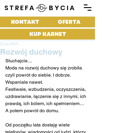
STREFA BYCIA
KONTAKT
OFERTA
KUP KARNET
23 lip 2025
Rozwój duchowy
Słuchajcie…
Moda na rozwój duchowy się zrobiła 
czyli powrót do siebie. I dobrze.
Wspaniale nawet.
Festiwale, wzbudzenia, oczyszczenia, 
uzdrawianie, łączenie się z innymi, ich 
prawdą, ich bólem, ich spełnieniem…
A potem powrót do domu.
Od początku lata dostaję wiele 
telefonów, wiadomości od ludzi, którzy 