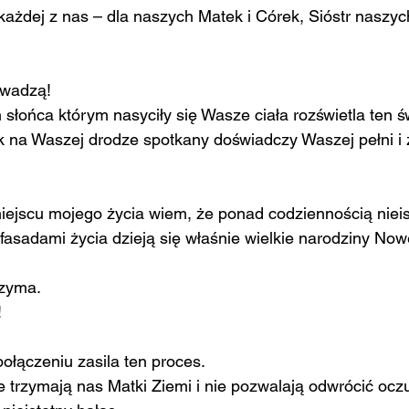
każdej z nas – dla naszych Matek i Córek, Sióstr naszy
owadzą!
słońca którym nasyciły się Wasze ciała rozświetla ten św
 na Waszej drodze spotkany doświadczy Waszej pełni i z
ejscu mojego życia wiem, że ponad codziennością nieis
fasadami życia dzieją się właśnie wielkie narodziny Now
rzyma.
!
ołączeniu zasila ten proces.
e trzymają nas Matki Ziemi i nie pozwalają odwrócić oczu