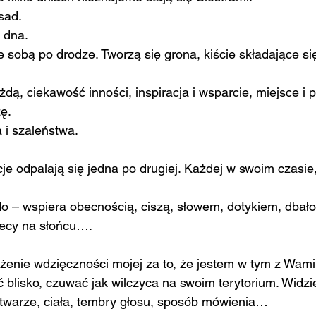
asad.
 dna.
e sobą po drodze. Tworzą się grona, kiście składające si
dą, ciekawość inności, inspiracja i wsparcie, miejsce i 
zę.
 i szaleństwa.
je odpalają się jedna po drugiej. Każdej w swoim czasie
o – wspiera obecnością, ciszą, słowem, dotykiem, dbałoś
lecy na słońcu….
żenie wdzięczności mojej za to, że jestem w tym z Wami
ć blisko, czuwać jak wilczyca na swoim terytorium. Widzie
 twarze, ciała, tembry głosu, sposób mówienia…