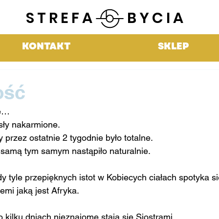
STREFA BYCIA
KONTAKT
SKLEP
ość
mę…
sły nakarmione.
 przez ostatnie 2 tygodnie było totalne.
samą tym samym nastąpiło naturalnie.
dy tyle przepięknych istot w Kobiecych ciałach spotyka si
iemi jaką jest Afryka.
o kilku dniach nieznajome stają się Siostrami.