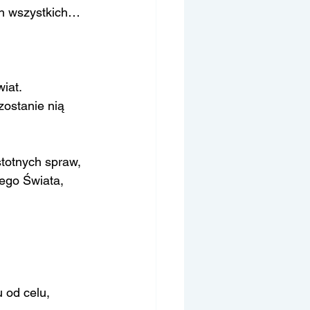
ch wszystkich…
iat.
ostanie nią 
totnych spraw, 
ego Świata, 
 od celu, 