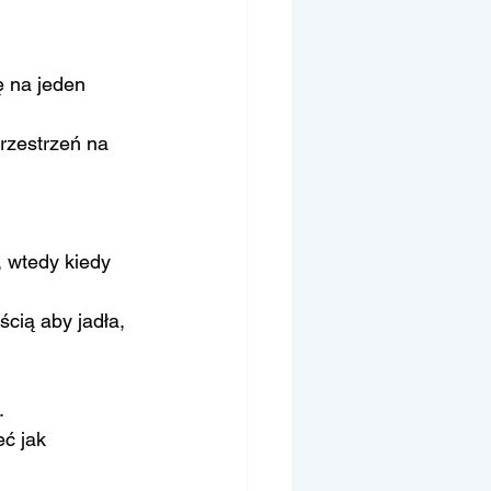
ę na jeden 
przestrzeń na 
, wtedy kiedy 
cią aby jadła, 
.
ć jak 