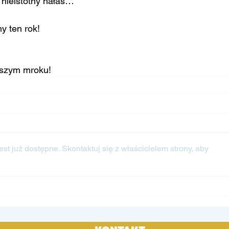
 nieistotny hałas…
y ten rok!
 
jszym mroku!
st już dostępne. Skontaktuj się z właścicielem strony, aby