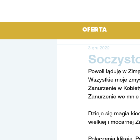
OFERTA
3 gru 2022
Soczyst
Powoli ląduję w Zi
Wszystkie moje zmy
Zanurzenie w Kobiety
Zanurzenie we mnie 
Dzieje się magia kie
wielkiej i mocarnej Z
Połączenia klikają. P