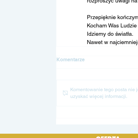
rozproszyć uwagi na
Przepięknie kończym
Kocham Was Ludzie
Idziemy do światła.
Nawet w najciemnie
Komentarze
Komentowanie tego posta nie je
uzyskać więcej informacji.