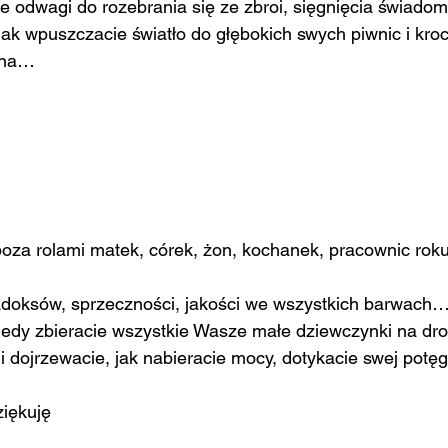
ie odwagi do rozebrania się ze zbroi, sięgnięcia świadom
 Jak wpuszczacie światło do głębokich swych piwnic i kro
 dna…
poza rolami matek, córek, żon, kochanek, pracownic ro
doksów, sprzeczności, jakości we wszystkich barwach
iedy zbieracie wszystkie Wasze małe dziewczynki na dr
e i dojrzewacie, jak nabieracie mocy, dotykacie swej potę
ziękuję