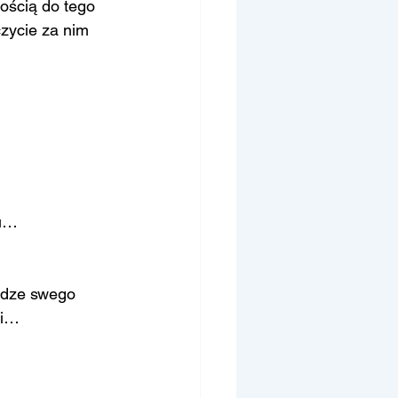
ością do tego 
czycie za nim 
ku…
…
odze swego 
gi…