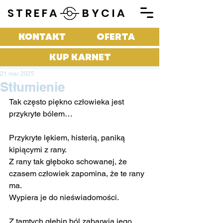
STREFA BYCIA
KONTAKT
OFERTA
KUP KARNET
21 mar 2025
Stłumienie
Tak często piękno człowieka jest 
przykryte bólem…
Przykryte lękiem, histerią, paniką 
kipiącymi z rany.
Z rany tak głęboko schowanej, że 
czasem człowiek zapomina, że te rany 
ma.
Wypiera je do nieświadomości.
Z tamtych głębin ból zabarwia jego 