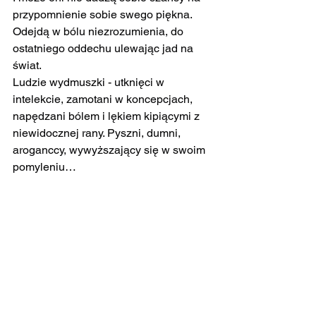
przypomnienie sobie swego piękna. 
Odejdą w bólu niezrozumienia, do 
ostatniego oddechu ulewając jad na 
świat.
Ludzie wydmuszki - utknięci w 
intelekcie, zamotani w koncepcjach, 
napędzani bólem i lękiem kipiącymi z 
niewidocznej rany. Pyszni, dumni, 
aroganccy, wywyższający się w swoim 
pomyleniu…
Tak to się toczy na Ziemi.
Obserwuję i doświadczam.
Aby ktoś mógł pójść do światła, ktoś 
inny musi zostać w cieniu - każdy 
decyzję podejmuje sam. A właściwie 
już podjął…
Ratowanie tych, którzy w szambie 