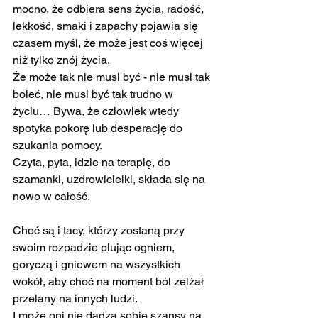
mocno, że odbiera sens życia, radość, 
lekkość, smaki i zapachy pojawia się 
czasem myśl, że może jest coś więcej 
niż tylko znój życia.
Że może tak nie musi być - nie musi tak 
boleć, nie musi być tak trudno w 
życiu… Bywa, że człowiek wtedy 
spotyka pokorę lub desperację do 
szukania pomocy.
Czyta, pyta, idzie na terapię, do 
szamanki, uzdrowicielki, składa się na 
nowo w całość.
Choć są i tacy, którzy zostaną przy 
swoim rozpadzie plując ogniem, 
goryczą i gniewem na wszystkich 
wokół, aby choć na moment ból zelżał 
przelany na innych ludzi.
I może oni nie dadzą sobie szansy na 