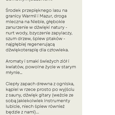
Środek przepięknego lasu na
granicy Warmii i Mazur, droga
mleczna na Niebie, głębokie
zanurzenie w dźwięki natury -
nurt wody, bzyczenie zapylaczy,
szum drzew, śpiew ptaków -
najgłębiej regenerującą
dźwiękoterapię dla człowieka.
Aromaty i smaki świeżych ziół i
kwiatów, powolne życie w starym
młynie…
Ciepły zapach drewna z ogniska,
kąpiel
w rzece prosto po wyjściu
z sauny, dźwięk gitary (weźcie ze
sobą jakiekolwiek instrumenty
lubicie, niech śpiew również
będzie z nami)...