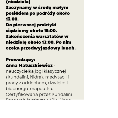
(niedziela)
Zaczynamy w środę małym
posiłkiem po podróży około
13.00.
Do pierwszej praktyki
siądziemy około 15:00.
Zakończenia warsztatów w
niedzielę około 13:00. Po nim
czeka przedwyjazdowy lunch .
Prowadzący:
Anna Matuszkiewicz
-
nauczycielka jogi klasycznej
(Kundalini, Nidra), medytacji i
pracy z oddechem, dźwięko i
bioenergoterapeutka.
Certyfikowana przez Kundalini
Research Institute (KRI) i Yoga
Alliance, reprezentuje w Polsce
międzynarodową szkołę jogi i
ajurwedy Ajai Alai Awakening.