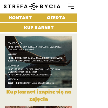
STREFA BYCIA
KONTAKT
OFERTA
KUP KARNET
Kup karnet i zapisz się na
zajęcia