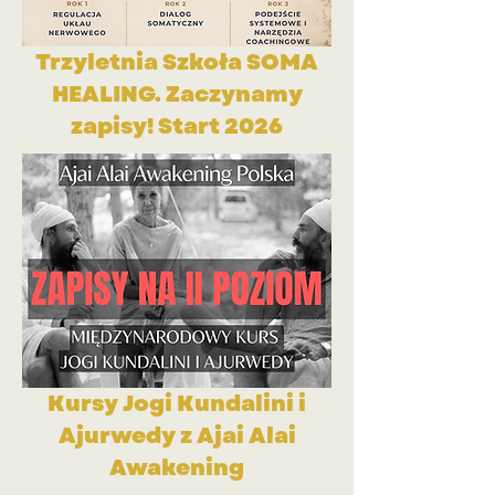
Trzyletnia Szkoła SOMA
HEALING.
Zaczynamy
zapisy! Start 2026
Kursy Jogi Kundalini i
Ajurwedy z Ajai Alai
Awakening