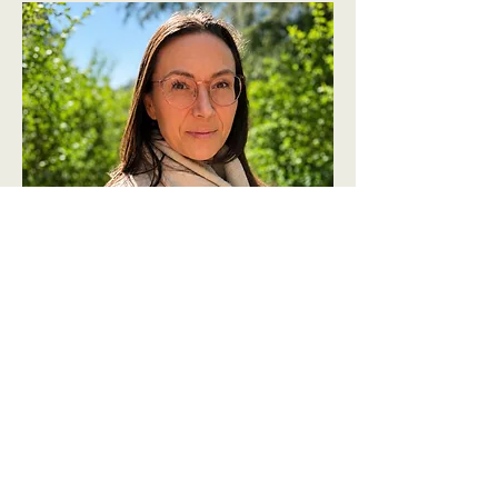
Sesje Anny
Matuszkiewicz
-
indywidualne
i dla par