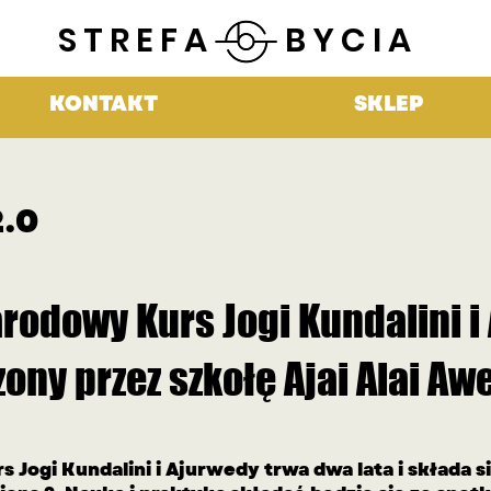
STREFA BYCIA
KONTAKT
SKLEP
.0
rodowy Kurs Jogi Kundalini i
ony przez szkołę Ajai Alai Aw
Jogi Kundalini i Ajurwedy trwa dwa lata i składa 