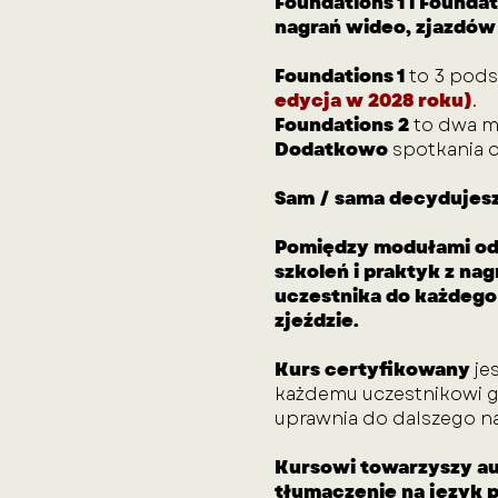
Foundations 1 i Foundat
nagrań wideo, zjazdów
Foundations 1
to 3 pod
edycja w 2028 roku)
.
Foundations 2
to dwa m
Dodatkowo
spotkania o
Sam / sama decydujesz
Pomiędzy modułami odb
szkoleń i praktyk z n
uczestnika do każdego 
zjeździe.
Kurs certyfikowany
je
każdemu uczestnikowi gł
uprawnia do dalszego na
Kursowi towarzyszy aut
tłumaczenie na język po