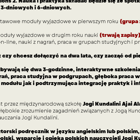
ions 2. Nauka i praktyka składać będzie się ze spotk
 3-dniowych i 6-dniowych.
stawowe moduły wyjazdowe w pierwszym roku
(grupa 
oduły wyjazdowe w drugim roku nauki
(trwają zapisy
n-line, nauki z nagrań, praca w grupach studyjnych i p
 czy chcesz dołączyć na dwa lata, czy zacząć od p
ywają się dwa 3-godzinne, interaktywne szkolenia 
agrań, praca studyjna w podgrupach, głęboka praca
modułu jak i podtrzymująca integrację praktyk i i
st przez międzynarodową szkołę
Jogi Kundalini Ajai A
ębokie zrozumienie zagadnień związanych z Jogą Kunda
uczania Jogi Kundalini.
orski podręcznik w języku angielskim lub polskim,
lski, wsparcie i opieka polskich nauczycieli Jogi Ku