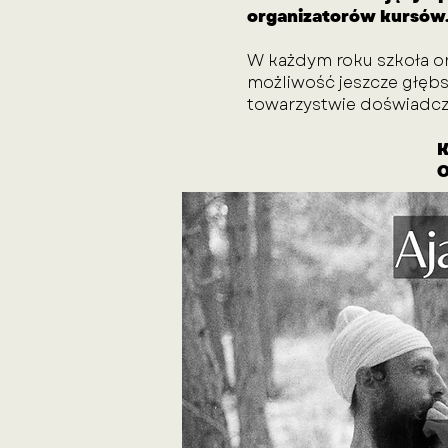
organizatorów kursów
W każdym roku szkoła or
możliwość jeszcze głębsz
towarzystwie doświadczo
K
O