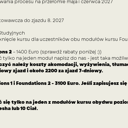
owania procesu na przełomie maja i czerwca 2027
towawcza do zjazdu 8. 2027
Studyjnych
knięcie kursu dla uczestników obu modułów kursu Fou
ons 2
– 1400 Euro
(sprawdź rabaty poniżej :))
ć tylko na jeden
moduł napisz do nas - jest taka możli
iczyć należy koszty akomodacji, wyżywienia, tłuma
iowy zjazd i około 2200 za zjazd 7-dniowy.
ns 1 i Foundations 2 - 3100 Euro. Jeśli zapisujesz si
ć się tylko na jeden z modułów kursu obydwu pozio
sha​ lub 10 Ciał.