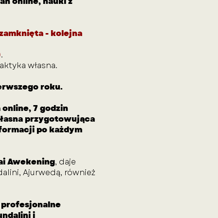
ań online, nauki z
zamknięta - kolejna
)
.
raktyka własna.
ierwszego roku.
online, 7 godzin
 własna przygotowująca
nformacji po każdym
lai Awekening
, daje
lini, Ajurwedą, również
 profesjonalne
ndalini i