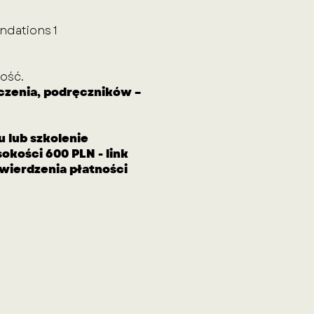
ndations 1
wość.
czenia, podręczników –
u lub szkolenie
okości 600 PLN - link
wierdzenia płatności