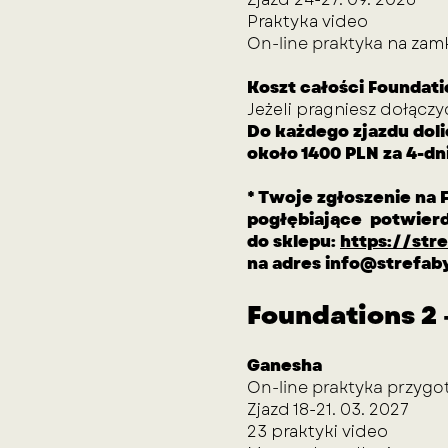
Praktyka video
On-line praktyka
na zam
Koszt całości Foundati
Jeżeli pragniesz dołączy
Do każdego zjazdu dol
około 1400 PLN za 4-dn
* Twoje zgłoszenie na 
pogłębiające potwierd
do sklepu:
https://str
na adres
info@strefaby
Foundations 2 
Ganesha
On-line praktyka przygo
Zjazd 18-21. 03. 2027
23 praktyki video