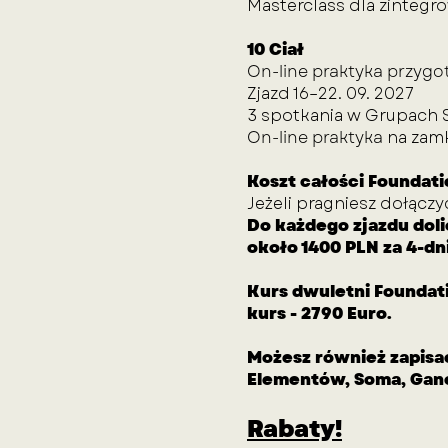
Masterclass dla zintegr
10 Ciał
On-line praktyka przygo
Zjazd 16–22. 09. 2027
3 spotkania w Grupach 
On-line praktyka
na zam
Koszt całości Foundati
Jeżeli pragniesz dołączy
Do każdego zjazdu dol
około 1400 PLN za 4-dn
Kurs dwuletni Foundatio
kurs - 2790 Euro.
Możesz również zapisa
Elementów, Soma,
Gane
Rabaty!