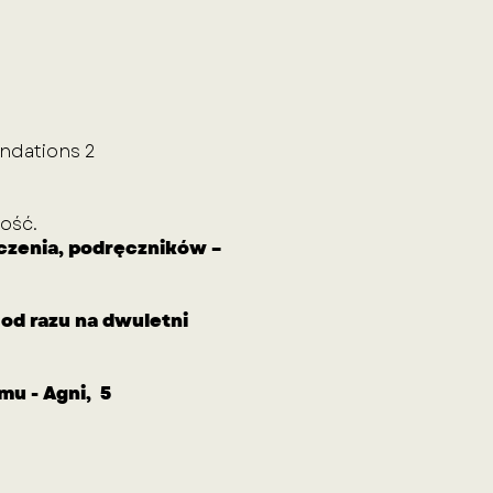
ndations 2
wość.
czenia, podręczników –
ę od razu na dwuletni
mu - Agni, 5