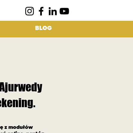
BLOG
 Ajurwedy
ekening.
się z modułów