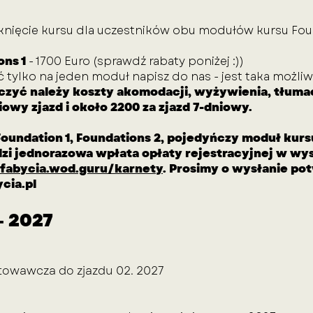
knięcie kursu dla uczestników obu modułów kursu Fou
ons 1
- 1700 Euro (sprawdź rabaty poniżej :))
ć tylko na jeden
moduł napisz do nas - jest taka możli
iczyć należy koszty akomodacji, wyżywienia, tłuma
iowy zjazd i około 2200 za zjazd 7-dniowy.
Foundation 1, Foundations 2, pojedyńczy moduł kurs
zi jednorazowa wpłata opłaty rejestracyjnej w wys
efabycia.wod.guru/karnety
.
Prosimy o wysłanie pot
cia.pl
- 2027
towawcza do zjazdu 02. 2027