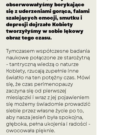
obserwowałyśmy borykające
się z uderzeniami gorąca, falami
szalejących emocji, smutku i
depresji dojrzałe Kobiety
tworzyłyśmy w sobie lękowy
obraz tego czasu.
Tymczasem współczesne badania
naukowe połączone ze starożytną
- tantryczną wiedzą o naturze
Kobiety, rzucają zupełnie inne
światło na ten potężny czas. Mówi
się, że czas perimenopauzy
zaczyna się od pierwszej
miesiączki i wraz z jej pojawieniem
się możemy świadomie prowadzić
siebie przez własne życie po to,
aby nasza jesień była spokojna,
głęboka, pełna ukojenia i radości -
owocowała pięknie.