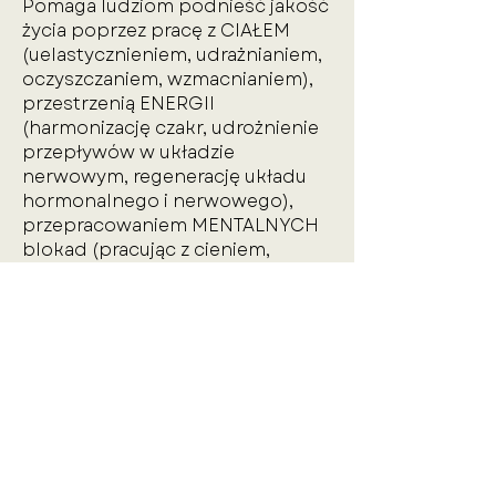
Pomaga ludziom podnieść jakość
życia poprzez pracę z CIAŁEM
(uelastycznieniem, udrażnianiem,
oczyszczaniem, wzmacnianiem),
przestrzenią ENERGII
(harmonizację czakr, udrożnienie
przepływów w układzie
nerwowym, regenerację układu
hormonalnego i nerwowego),
przepracowaniem MENTALNYCH
blokad (pracując z cieniem,
niewspierającymi schematami
myślenia i programami).
Uczy jak prostymi metodami
opanować szalejące emocje,
gospodarować swoją energią, w
szybki sposób sięgając po nią
kiedy jest potrzebna lub
odprężyć ciało i umysł kiedy jest
na to czas. Pomaga odnaleźć w
sobie pokłady spokoju,