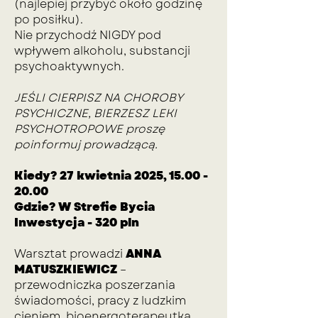
(najlepiej przybyć około godzinę
po posiłku).
Nie przychodź NIGDY pod
wpływem alkoholu, substancji
psychoaktywnych.
JEŚLI CIERPISZ NA CHOROBY
PSYCHICZNE, BIERZESZ LEKI
PSYCHOTROPOWE proszę
poinformuj prowadzącą.
Kiedy? 27 kwietnia 2025,
15.00 -
20.00
Gdzie? W Strefie Bycia
Inwestycja - 320 pln
Warsztat prowadzi
ANNA
MATUSZKIEWICZ
–
przewodniczka poszerzania
świadomości, pracy z ludzkim
cieniem, bioenergoterapeutka,