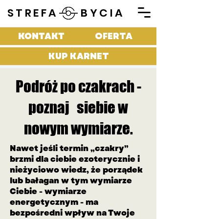
STREFA BYCIA
KONTAKT
OFERTA
KUP KARNET
Podróż po czakrach -
poznaj siebie w
nowym wymiarze.
Nawet jeśli termin „czakry”
brzmi dla ciebie ezoterycznie i
nieżyciowo wiedz, że porządek
lub bałagan w tym wymiarze
Ciebie - wymiarze
energetycznym - ma
bezpośredni wpływ na Twoje