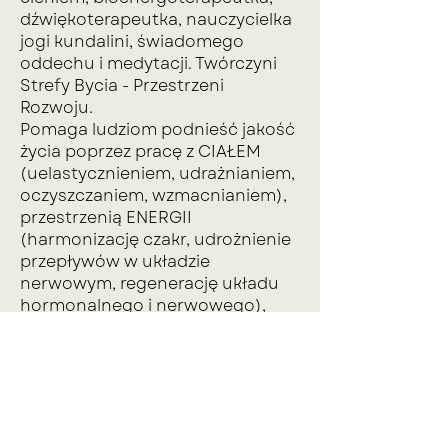
dźwiękoterapeutka, nauczycielka
jogi kundalini, świadomego
oddechu i medytacji. Twórczyni
Strefy Bycia - Przestrzeni
Rozwoju.
Pomaga ludziom podnieść jakość
życia poprzez pracę z CIAŁEM
(uelastycznieniem, udrażnianiem,
oczyszczaniem, wzmacnianiem),
przestrzenią ENERGII
(harmonizację czakr, udrożnienie
przepływów w układzie
nerwowym, regenerację układu
hormonalnego i nerwowego),
przepracowaniem MENTALNYCH
blokad (pracując z cieniem,
niewspierającymi schematami
myślenia i programami).
Uczy jak prostymi metodami