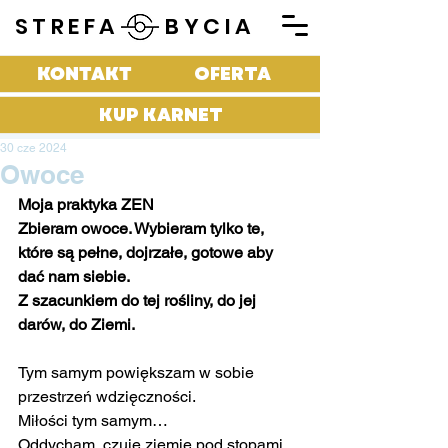
STREFA BYCIA
KONTAKT
OFERTA
KUP KARNET
30 cze 2024
Owoce
Moja praktyka ZEN
Zbieram owoce. Wybieram tylko te, 
które są pełne, dojrzałe, gotowe aby 
dać nam siebie.
Z szacunkiem do tej rośliny, do jej 
darów, do Ziemi.
Tym samym powiększam w sobie 
przestrzeń wdzięczności.
Miłości tym samym…
Oddycham, czuję ziemię pod stopami. 