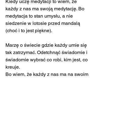
Kiedy uczę medytacji to wiem, że 
każdy z nas ma swoją medytację. Bo 
medytacja to stan umysłu, a nie 
siedzenie w lotosie przed mandalą 
(choć i to jest piękne).
Marzę o świecie gdzie każdy umie się 
tak zatrzymać. Odetchnąć świadomie i 
świadomie wybrać co robi, kim jest, co 
kreuje.
Bo wiem, że każdy z nas ma na swoim 
dnie oceany miłości i dobra. I z tego 
miejsca wszyscy jednym jesteśmy.
Dlatego kreujmy pięknie!
Odpocznij!