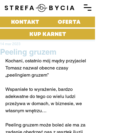
STREFA BYCIA
KONTAKT
OFERTA
KUP KARNET
14 mar 2023
Peeling gruzem
Kochani, ostatnio mój mądry przyjaciel 
Tomasz nazwał obecne czasy 
„peelingiem gruzem”
Wspaniałe to wyrażenie, bardzo 
adekwatne do tego co wielu ludzi 
przeżywa w domach, w biznesie, we 
własnym wnętrzu…
Peeling gruzem może boleć ale ma za 
zadanie obedrzeć nas z resztek iluzji, 