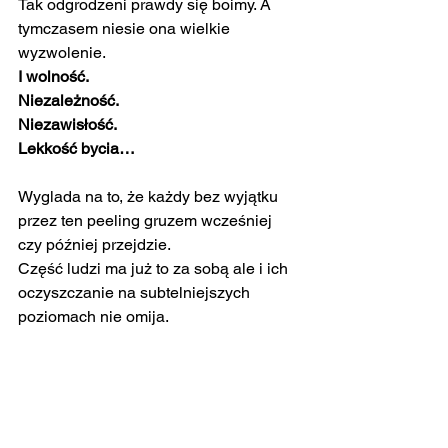
Tak odgrodzeni prawdy się boimy. A 
tymczasem niesie ona wielkie 
wyzwolenie.
I wolność.
Niezależność.
Niezawisłość.
Lekkość bycia…
Wyglada na to, że każdy bez wyjątku 
przez ten peeling gruzem wcześniej 
czy później przejdzie.
Część ludzi ma już to za sobą ale i ich 
oczyszczanie na subtelniejszych 
poziomach nie omija.
Przybywajcie kochani!
Nie ma już na co czekać.
Czas zająć się sobą na wszystkich 
poziomach.