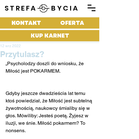
STREFA BYCIA
KONTAKT
OFERTA
KUP KARNET
12 wrz 2022
Przytulasz?
„Psycholodzy doszli do wniosku, że 
Miłość jest POKARMEM.
Gdyby jeszcze dwadzieścia lat temu 
ktoś powiedział, że Miłość jest subtelną 
żywotnością, naukowcy śmialiby się w 
głos. Mówiliby: Jesteś poetą. Żyjesz w 
iluzji, we śnie. Miłość pokarmem? To 
nonsens.